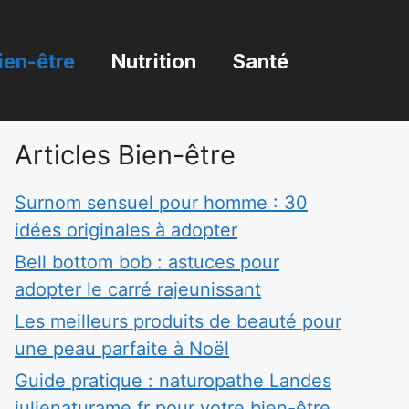
ien-être
Nutrition
Santé
Articles Bien-être
Surnom sensuel pour homme : 30
idées originales à adopter
Bell bottom bob : astuces pour
adopter le carré rajeunissant
Les meilleurs produits de beauté pour
une peau parfaite à Noël
Guide pratique : naturopathe Landes
julienaturame.fr pour votre bien-être