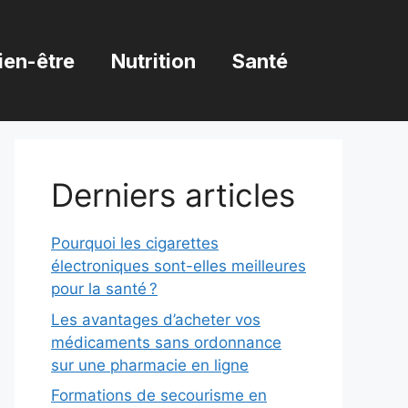
ien-être
Nutrition
Santé
Derniers articles
Pourquoi les cigarettes
électroniques sont-elles meilleures
pour la santé ?
Les avantages d’acheter vos
médicaments sans ordonnance
sur une pharmacie en ligne
Formations de secourisme en