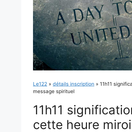
Le122
»
détails inscription
»
11h11 signific
message spirituel
11h11 significatio
cette heure miro