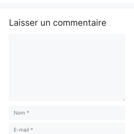
Laisser un commentaire
Commentaire
Nom
E-
mail