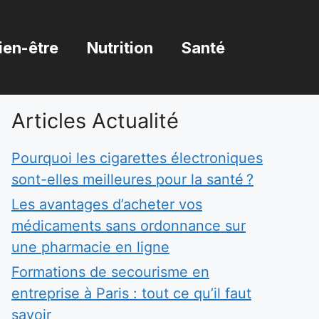
ien-être
Nutrition
Santé
Articles Actualité
Pourquoi les cigarettes électroniques
sont-elles meilleures pour la santé ?
Les avantages d’acheter vos
médicaments sans ordonnance sur
une pharmacie en ligne
Formations de secourisme en
entreprise à Paris : tout ce qu’il faut
savoir