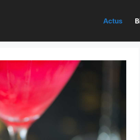
Actus
B