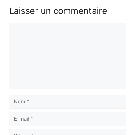
Laisser un commentaire
Commentaire
Nom
E-
mail
Site