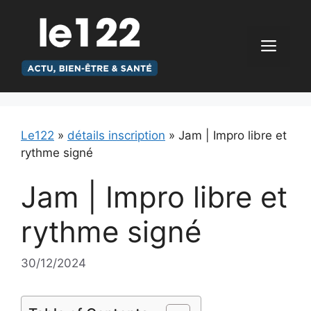
Aller
au
contenu
Men
Le122
»
détails inscription
»
Jam | Impro libre et
rythme signé
Jam | Impro libre et
rythme signé
30/12/2024