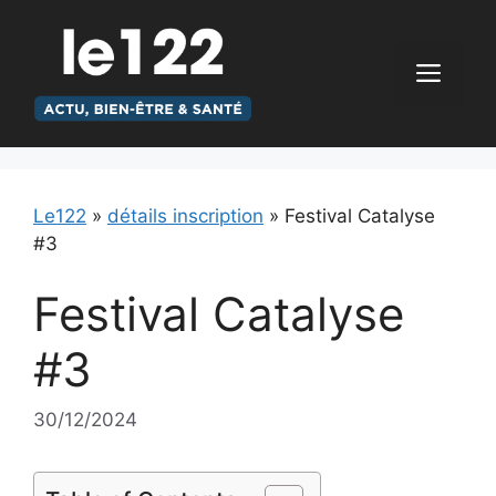
Aller
au
contenu
Men
Le122
»
détails inscription
»
Festival Catalyse
#3
Festival Catalyse
#3
30/12/2024